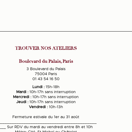
TROUVER NOS ATELIERS
Boulevard du Palais, Paris
3 Boulevard du Palais
75004 Paris
01 43 54 16 50
Lundi :
15h-18h
Mardi :
10h-17h sans interruption
Mercredi :
10h-17h sans interruption
Jeudi :
10h-17h sans interruption
Vendredi :
10h-13h
Fermeture estivale du 1er au 31 août
_________________________________________
___ Sur RDV du mardi au vendredi entre 8h et 10h
Métro: Cité, St Michel ou Châtelet